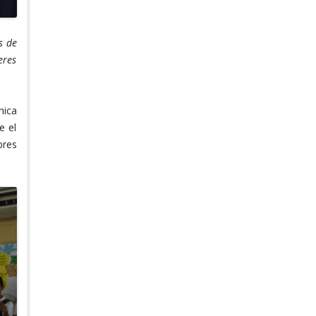
s de
eres
nica
e el
bres