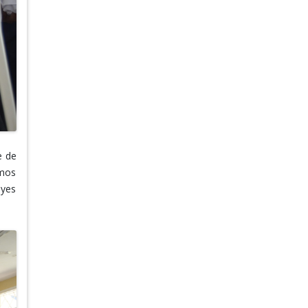
e de
imos
eyes