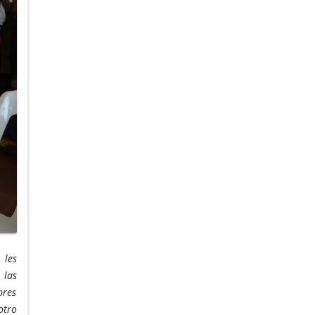
 les
 las
bres
otro