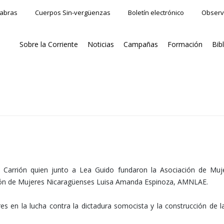
labras
Cuerpos Sin-vergüenzas
Boletín electrónico
Observ
Sobre la Corriente
Noticias
Campañas
Formación
Bib
a Carrión quien junto a Lea Guido fundaron la Asociación de Muj
ación de Mujeres Nicaragüenses Luisa Amanda Espinoza, AMNLAE.
s en la lucha contra la dictadura somocista y la construcción de la