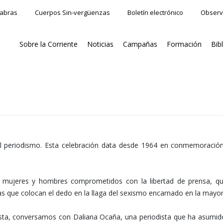
labras
Cuerpos Sin-vergüenzas
Boletín electrónico
Observ
Sobre la Corriente
Noticias
Campañas
Formación
Bib
l periodismo. Esta celebración data desde 1964 en conmemoración 
 mujeres y hombres comprometidos con la libertad de prensa, qu
s que colocan el dedo en la llaga del sexismo encarnado en la mayo
exista, conversamos con Daliana Ocaña, una periodista que ha asumi