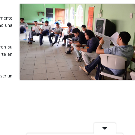
almente
mo una
eron su
erte en
 ser un