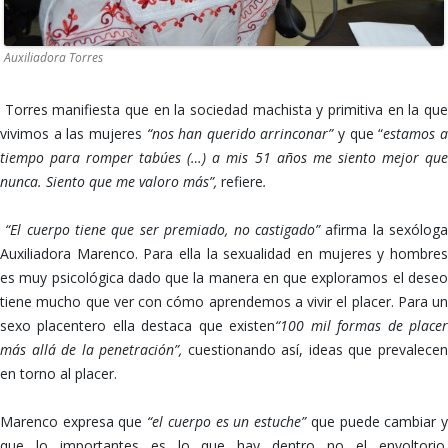
Auxiliadora Torres
Torres manifiesta que en la sociedad machista y primitiva en la qu
vivimos a las mujeres
“nos han querido arrinconar”
y que “
estamos 
tiempo para romper tabúes (…) a mis 51 años me siento mejor que
nunca. Siento que me valoro más”,
refiere
.
“El cuerpo tiene que ser premiado, no castigado”
afirma la sexólog
Auxiliadora Marenco. Para ella la sexualidad en mujeres y hombres
es muy psicológica dado que la manera en que exploramos el deseo
tiene mucho que ver con cómo aprendemos a vivir el placer. Para un
sexo placentero ella destaca que existen
“100 mil formas de place
más allá de la penetración”,
cuestionando así, ideas que prevalece
en torno al placer.
Marenco expresa que
“el cuerpo es un estuche”
que puede cambiar 
que lo importantes es lo que hay dentro no el envoltorio.