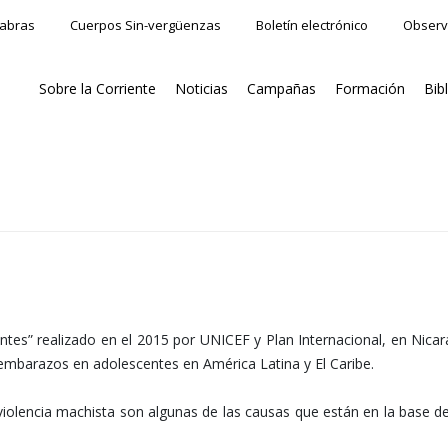
labras
Cuerpos Sin-vergüenzas
Boletín electrónico
Observ
Sobre la Corriente
Noticias
Campañas
Formación
Bib
entes” realizado en el 2015 por UNICEF y Plan Internacional, en Ni
e embarazos en adolescentes en América Latina y El Caribe.
a violencia machista son algunas de las causas que están en la base 