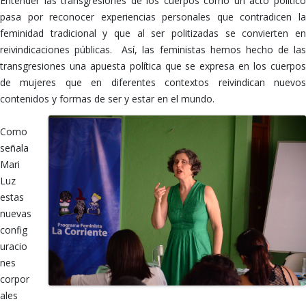
Entender las transgresiones de los cuerpos como un acto político
pasa por reconocer experiencias personales que contradicen la
feminidad tradicional y que al ser politizadas se convierten en
reivindicaciones públicas. Así, las feministas hemos hecho de las
transgresiones una apuesta política que se expresa en los cuerpos
de mujeres que en diferentes contextos reivindican nuevos
contenidos y formas de ser y estar en el mundo.
Como
señala
Mari
Luz
estas
nuevas
config
uracio
nes
corpor
ales