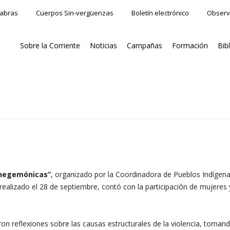
labras
Cuerpos Sin-vergüenzas
Boletín electrónico
Observ
Sobre la Corriente
Noticias
Campañas
Formación
Bib
 hegemónicas”
, organizado por la Coordinadora de Pueblos Indígen
er realizado el 28 de septiembre, contó con la participación de muje
eron reflexiones sobre las causas estructurales de la violencia, toma