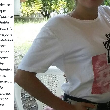
destaca
que:
“poco se
habla
sobre la
respons
abilidad
que
deben
tener
los
hombre
s en
prevenir
la
violenci
a”;
“a
las