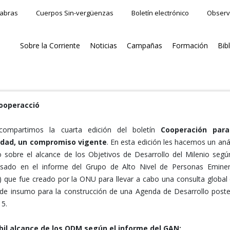
labras
Cuerpos Sin-vergüenzas
Boletín electrónico
Observ
Sobre la Corriente
Noticias
Campañas
Formación
Bib
Cooperacció
compartimos la cuarta edición del boletín
Cooperación para
ldad, un compromiso vigente
. En esta edición les hacemos un anál
co sobre el alcance de los Objetivos de Desarrollo del Milenio segú
esado en el informe del Grupo de Alto Nivel de Personas Emine
 que fue creado por la ONU para llevar a cabo una consulta global
 de insumo para la construcción de una Agenda de Desarrollo poste
15.
́bil alcance de los ODM según el informe del GAN: