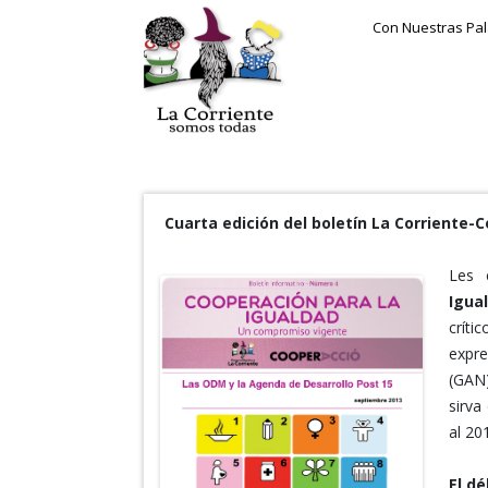
Con Nuestras Pa
Cuarta edición del boletín La Corriente-
Les 
Igua
críti
expr
(GAN)
sirva
al 20
El de