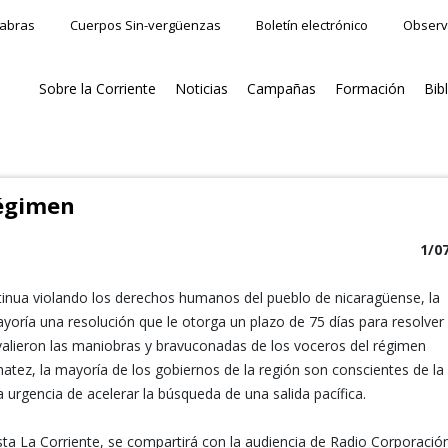
labras
Cuerpos Sin-vergüenzas
Boletín electrónico
Observ
Sobre la Corriente
Noticias
Campañas
Formación
Bib
régimen
1/0
tinua violando los derechos humanos del pueblo de nicaragüense, la
ría una resolución que le otorga un plazo de 75 días para resolver 
da valieron las maniobras y bravuconadas de los voceros del régimen
tez, la mayoría de los gobiernos de la región son conscientes de la
la urgencia de acelerar la búsqueda de una salida pacífica.
a La Corriente, se compartirá con la audiencia de Radio Corporación