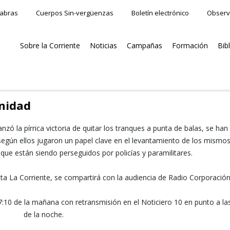
labras
Cuerpos Sin-vergüenzas
Boletín electrónico
Observ
Sobre la Corriente
Noticias
Campañas
Formación
Bib
nidad
zó la pírrica victoria de quitar los tranques a punta de balas, se han
según ellos jugaron un papel clave en el levantamiento de los mismo
ue están siendo perseguidos por policías y paramilitares.
a La Corriente, se compartirá con la audiencia de Radio Corporación
 7:10 de la mañana con retransmisión en el Noticiero 10 en punto a la
de la noche.