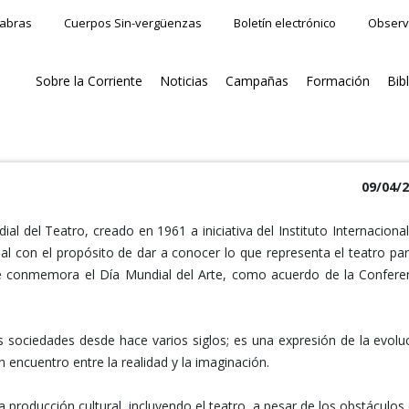
labras
Cuerpos Sin-vergüenzas
Boletín electrónico
Observ
Sobre la Corriente
Noticias
Campañas
Formación
Bib
09/04/
l del Teatro, creado en 1961 a iniciativa del Instituto Internacional
nal con el propósito de dar a conocer lo que representa el teatro par
se conmemora el Día Mundial del Arte, como acuerdo de la Confere
 sociedades desde hace varios siglos; es una expresión de la evolu
encuentro entre la realidad y la imaginación.
 producción cultural, incluyendo el teatro, a pesar de los obstáculos