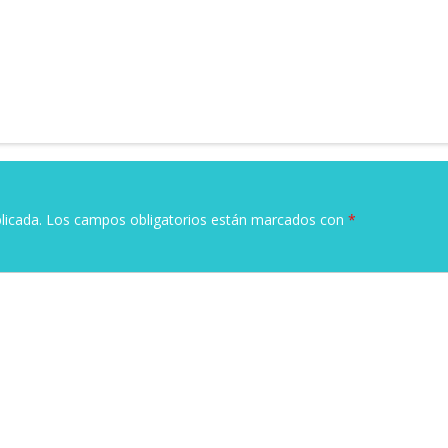
licada.
Los campos obligatorios están marcados con
*