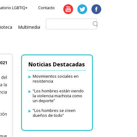
atorio LGBTIQ+
Contacto
lioteca
Multimedia
2021
Noticias Destacadas
Movimientos sociales en
 del
resistencia
a la
“Los hombres están viendo
ncia
la violencia machista como
un deporte”
“Los hombres se creen
ción
dueños de todo”
 que