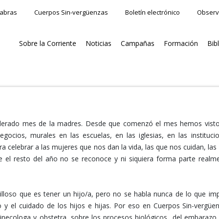
labras
Cuerpos Sin-vergüenzas
Boletín electrónico
Observ
Sobre la Corriente
Noticias
Campañas
Formación
Bib
iderado mes de la madres. Desde que comenzó el mes hemos vist
egocios, murales en las escuelas, en las iglesias, en las instituci
a celebrar a las mujeres que nos dan la vida, las que nos cuidan, las
e el resto del año no se reconoce y ni siquiera forma parte realm
loso que es tener un hijo/a, pero no se habla nunca de lo que imp
 y el cuidado de los hijos e hijas. Por eso en Cuerpos Sin-vergüe
ginecologa y obstetra, sobre los procesos biológicos del embarazo 