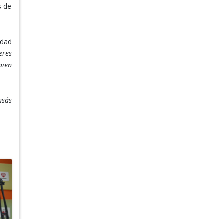
s de
idad
eres
bien
nsás