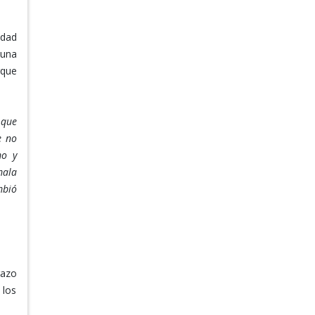
idad
 una
rque
 que
e no
mo y
mala
mbió
razo
 los