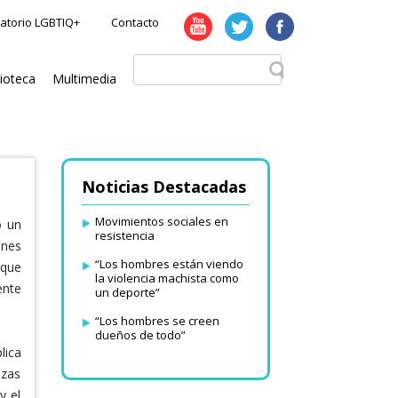
atorio LGBTIQ+
Contacto
lioteca
Multimedia
Noticias Destacadas
Movimientos sociales en
o un
resistencia
ones
“Los hombres están viendo
 que
la violencia machista como
ente
un deporte”
“Los hombres se creen
dueños de todo”
lica
nzas
y el