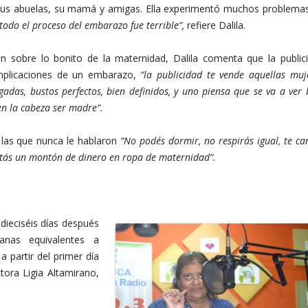
sus abuelas, su mamá y amigas. Ella experimentó muchos problema
 todo el proceso del embarazo fue terrible”,
refiere Dalila.
 sobre lo bonito de la maternidad, Dalila comenta que la public
 implicaciones de un embarazo,
“la publicidad te vende aquellas muj
gadas, bustos perfectos, bien definidos, y uno piensa que se va a ver 
en la cabeza ser madre”.
 las que nunca le hablaron
“No podés dormir, no respirás igual, te ca
gastás un montón de dinero en ropa de maternidad”.
ieciséis días después
anas equivalentes a
 partir del primer día
tora Ligia Altamirano,