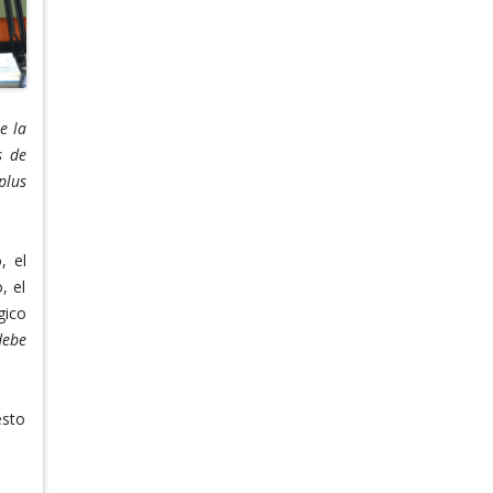
e la
s de
plus
, el
, el
gico
debe
esto