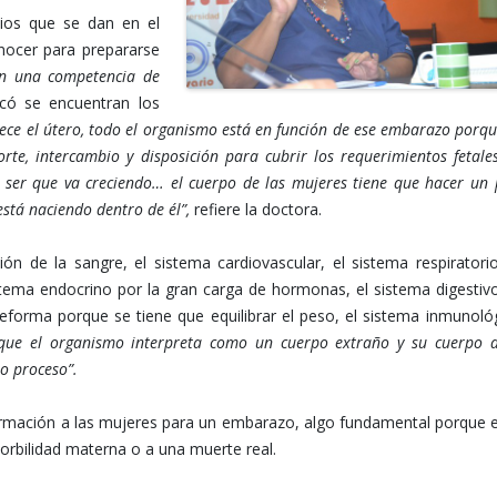
ios que se dan en el
nocer para prepararse
en una competencia de
icó se encuentran los
rece el útero, todo el organismo está en función de ese embarazo porqu
, intercambio y disposición para cubrir los requerimientos fetale
vo ser que va creciendo… el cuerpo de las mujeres tiene que hacer un 
stá naciendo dentro de él”,
refiere la doctora.
ión de la sangre, el sistema cardiovascular, el sistema respiratorio
stema endocrino por la gran carga de hormonas, el sistema digestivo
forma porque se tiene que equilibrar el peso, el sistema inmunoló
que el organismo interpreta como un cuerpo extraño y su cuerpo 
o proceso”.
ormación a las mujeres para un embarazo, algo fundamental porque 
morbilidad materna o a una muerte real.