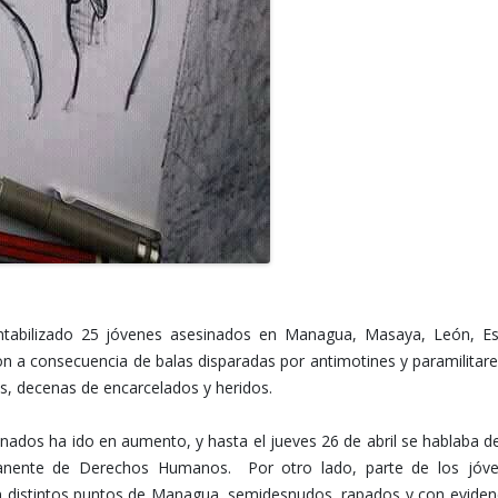
ontabilizado 25 jóvenes asesinados en Managua, Masaya, León, Est
n a consecuencia de balas disparadas por antimotines y paramilitare
s, decenas de encarcelados y heridos.
nados ha ido en aumento, y hasta el jueves 26 de abril se hablaba d
anente de Derechos Humanos. Por otro lado, parte de los jóv
en distintos puntos de Managua, semidesnudos, rapados y con eviden