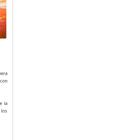
ñera
 con
e la
 los