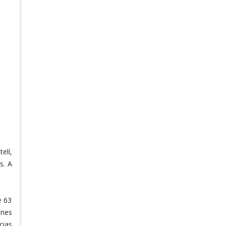
elí,
s. A
e 63
enes
cias