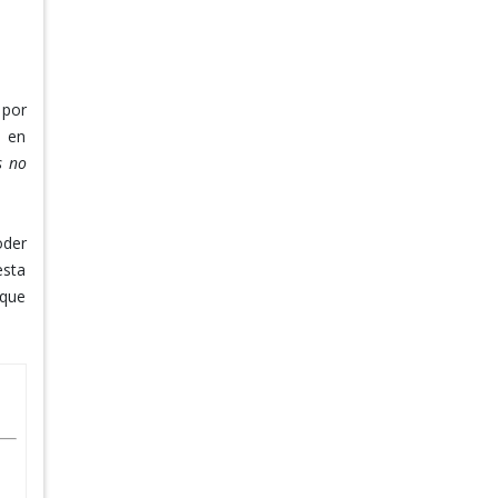
 por
e en
s no
oder
esta
 que