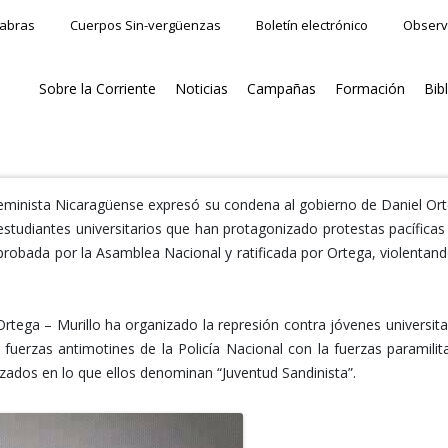
labras
Cuerpos Sin-vergüenzas
Boletín electrónico
Observ
Sobre la Corriente
Noticias
Campañas
Formación
Bib
 Feminista Nicaragüense expresó su condena al gobierno de Daniel Or
 estudiantes universitarios que han protagonizado protestas pacíficas
aprobada por la Asamblea Nacional y ratificada por Ortega, violentand
rtega – Murillo ha organizado la represión contra jóvenes universita
fuerzas antimotines de la Policía Nacional con la fuerzas paramilit
ados en lo que ellos denominan “Juventud Sandinista”.