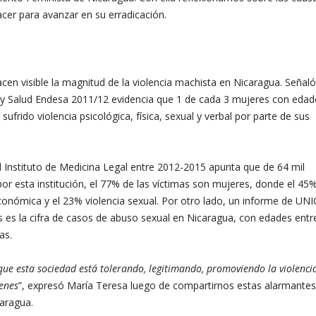
acer para avanzar en su erradicación.
n visible la magnitud de la violencia machista en Nicaragua. Señaló
y Salud Endesa 2011/12 evidencia que 1 de cada 3 mujeres con edad
sufrido violencia psicológica, física, sexual y verbal por parte de sus
el Instituto de Medicina Legal entre 2012-2015 apunta que de 64 mil
por esta institución, el 77% de las víctimas son mujeres, donde el 45
económica y el 23% violencia sexual. Por otro lado, un informe de UN
s es la cifra de casos de abuso sexual en Nicaragua, con edades entr
as.
ue esta sociedad está tolerando, legitimando, promoviendo la violenci
venes
”, expresó María Teresa luego de compartirnos estas alarmantes
caragua.