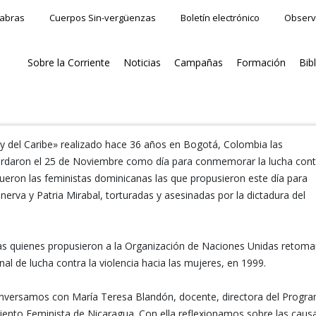
labras
Cuerpos Sin-vergüenzas
Boletín electrónico
Observ
Sobre la Corriente
Noticias
Campañas
Formación
Bib
y del Caribe» realizado hace 36 años en Bogotá, Colombia las
cordaron el 25 de Noviembre como día para conmemorar la lucha cont
 Fueron las feministas dominicanas las que propusieron este día para
va y Patria Mirabal, torturadas y asesinadas por la dictadura del
as quienes propusieron a la Organización de Naciones Unidas retoma
l de lucha contra la violencia hacia las mujeres, en 1999.
onversamos con María Teresa Blandón, docente, directora del Progr
iento Feminista de Nicaragua. Con ella reflexionamos sobre las caus