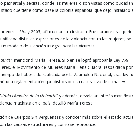
ado patriarcal y sexista, donde las mujeres o son vistas como ciudada
stado que tiene como base la colonia española, que dejó instalado e
r entre 1994 y 2005, afirma nuestra invitada. Fue durante este perí
ipificaba distintas expresiones de la violencia contra las mujeres, se
 un modelo de atención integral para las víctimas.
atrás”,
mencionó María Teresa. Si bien se logró aprobar la Ley 779
jeres, el Movimiento de Mujeres María Elena Cuadra, respaldada por
tiempo de haber sido ratificada por la Asamblea Nacional, esta ley f
ó una reglamentación que distorsionó la naturaleza de dicha ley.
Estado cómplice de la violencia
” y además, devela un interés manifiest
iolencia machista en el país, detalló María Teresa.
ición de Cuerpos Sin-Vergüenzas y conocer más sobre el estado actua
 son las causas estructurales y cómo se reproduce.