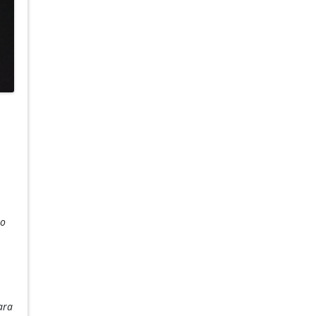
to
ara