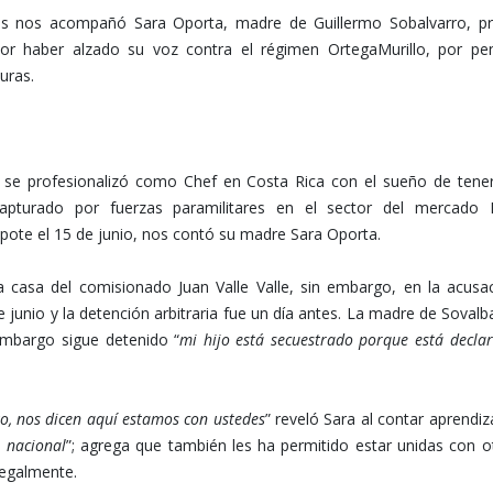
as nos acompañó Sara Oporta, madre de Guillermo Sobalvarro, p
por haber alzado su voz contra el régimen OrtegaMurillo, por pe
uras.
, se profesionalizó como Chef en Costa Rica con el sueño de tene
apturado por fuerzas paramilitares en el sector del mercado 
ote el 15 de junio, nos contó su madre Sara Oporta.
 casa del comisionado Juan Valle Valle, sin embargo, en la acusa
e junio y la detención arbitraria fue un día antes. La madre de Sovalb
embargo sigue detenido “
mi hijo está secuestrado porque está decla
o, nos dicen aquí estamos con ustedes
” reveló Sara al contar aprendiz
 nacional
”; agrega que también les ha permitido estar unidas con o
legalmente.