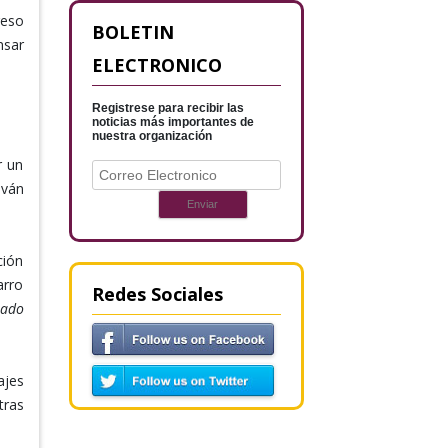
reso
BOLETIN
nsar
ELECTRONICO
Registrese para recibir las
noticias más importantes de
nuestra organización
r un
Iván
ción
arro
Redes Sociales
rado
ajes
tras