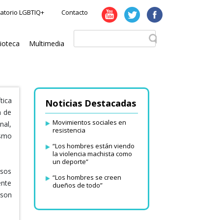
atorio LGBTIQ+
Contacto
lioteca
Multimedia
tica
Noticias Destacadas
a de
Movimientos sociales en
nal,
resistencia
ismo
“Los hombres están viendo
la violencia machista como
un deporte”
esos
“Los hombres se creen
ente
dueños de todo”
 son