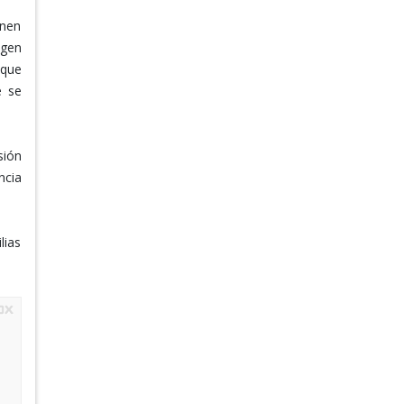
onen
igen
 que
e se
sión
ncia
lias