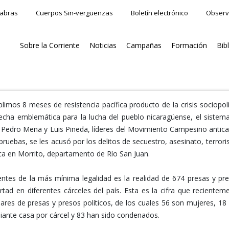
labras
Cuerpos Sin-vergüenzas
Boletín electrónico
Observ
Sobre la Corriente
Noticias
Campañas
Formación
Bib
mos 8 meses de resistencia pacífica producto de la crisis sociopolí
 fecha emblemática para la lucha del pueblo nicaragüense, el sistem
, Pedro Mena y Luis Pineda, líderes del Movimiento Campesino antica
pruebas, se les acusó por los delitos de secuestro, asesinato, terror
ica en Morrito, departamento de Río San Juan.
rentes de la más mínima legalidad es la realidad de 674 presas y pr
tad en diferentes cárceles del país. Esta es la cifra que recientem
ares de presas y presos políticos, de los cuales 56 son mujeres, 18
ante casa por cárcel y 83 han sido condenados.