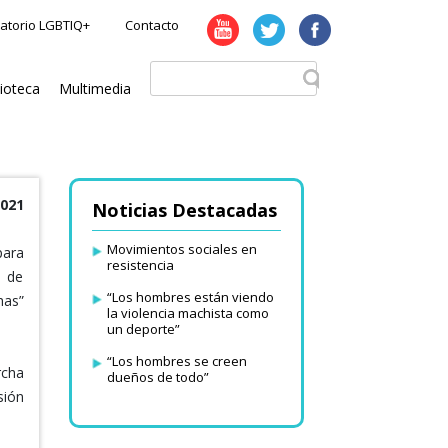
atorio LGBTIQ+
Contacto
lioteca
Multimedia
2021
Noticias Destacadas
Movimientos sociales en
para
resistencia
a de
“Los hombres están viendo
has”
la violencia machista como
un deporte”
“Los hombres se creen
rcha
dueños de todo”
sión