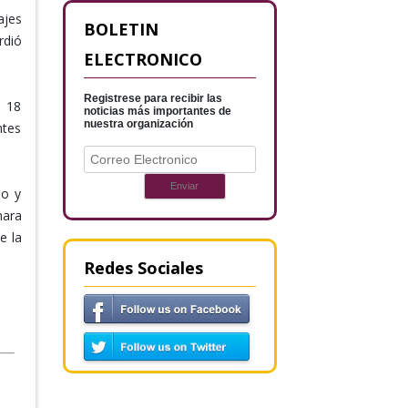
ajes
BOLETIN
rdió
ELECTRONICO
Registrese para recibir las
e 18
noticias más importantes de
nuestra organización
ntes
do y
mara
e la
Redes Sociales