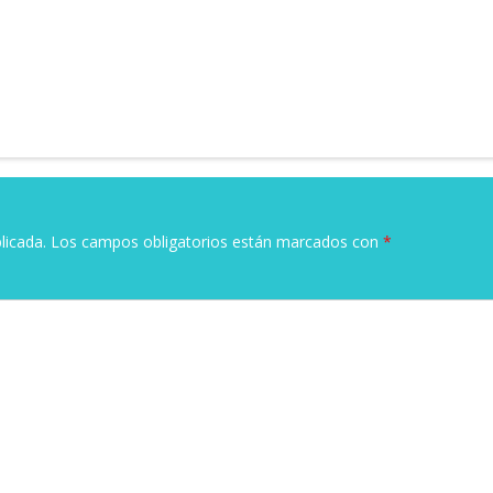
licada.
Los campos obligatorios están marcados con
*