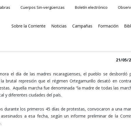
labras
Cuerpos Sin-vergüenzas
Boletín electrónico
Observ
Sobre la Corriente
Noticias
Campañas
Formación
Bib
21/05/
ora el día de las madres nicaragüenses, el pueblo se desbordó 
 la brutal represión que el régimen Ortegamurillo desató en contr
testas. Aquella marcha fue denominada “la madre de todas las marc
l y diferentes ciudades del país.
os durante los primeros 45 días de protestas, convocaron a una ma
es asesinados a esa fecha, según un informe preliminar de la Comi
.