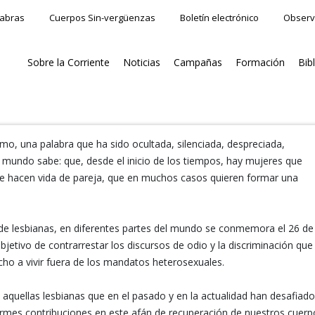
labras
Cuerpos Sin-vergüenzas
Boletín electrónico
Observ
Sobre la Corriente
Noticias
Campañas
Formación
Bib
mo, una palabra que ha sido ocultada, silenciada, despreciada,
l mundo sabe: que, desde el inicio de los tiempos, hay mujeres que
e hacen vida de pareja, que en muchos casos quieren formar una
 de lesbianas, en diferentes partes del mundo se conmemora el 26 de
objetivo de contrarrestar los discursos de odio y la discriminación que
cho a vivir fuera de los mandatos heterosexuales.
quellas lesbianas que en el pasado y en la actualidad han desafiado
ormes contribuciones en este afán de recuperación de nuestros cuerp