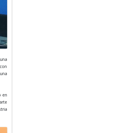
 una
 con
 una
ó en
arte
tria