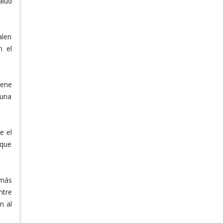
alud
alen
n el
iene
 una
e el
rque
 más
ntre
n al