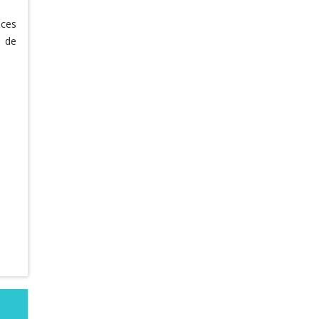
nces
n de