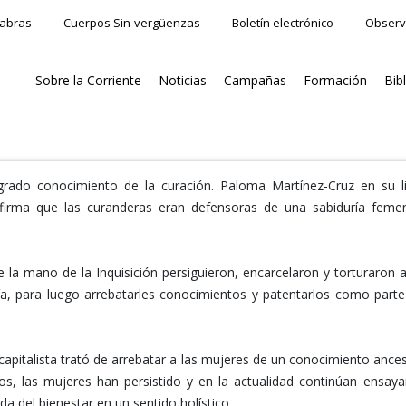
labras
Cuerpos Sin-vergüenzas
Boletín electrónico
Observ
Sobre la Corriente
Noticias
Campañas
Formación
Bib
rado conocimiento de la curación. Paloma Martínez-Cruz en su l
irma que las curanderas eran defensoras de una sabiduría feme
e la mano de la Inquisición persiguieron, encarcelaron y torturaron a
a, para luego arrebatarles conocimientos y patentarlos como parte
 capitalista trató de arrebatar a las mujeres de un conocimiento ances
los, las mujeres han persistido y en la actualidad continúan ensay
a del bienestar en un sentido holístico.