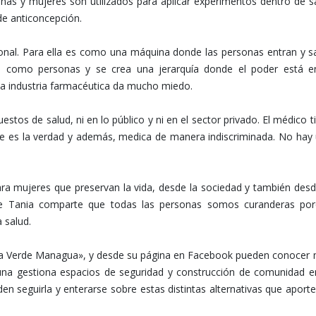
iñas y mujeres son utilizados para aplicar experimentos dentro de s
de anticoncepción.
onal. Para ella es como una máquina donde las personas entran y s
s como personas y se crea una jerarquía donde el poder está e
 la industria farmacéutica da mucho miedo.
stos de salud, ni en lo público y ni en el sector privado. El médico t
ice es la verdad y además, medica de manera indiscriminada. No hay
ra mujeres que preservan la vida, desde la sociedad y también desd
rte Tania comparte que todas las personas somos curanderas po
 salud.
una Verde Managua», y desde su página en Facebook pueden conocer
una gestiona espacios de seguridad y construcción de comunidad e
n seguirla y enterarse sobre estas distintas alternativas que aporte