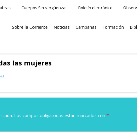
labras
Cuerpos Sin-vergüenzas
Boletín electrónico
Observ
Sobre la Corriente
Noticias
Campañas
Formación
Bib
das las mujeres
4Hs
licada.
Los campos obligatorios están marcados con
*