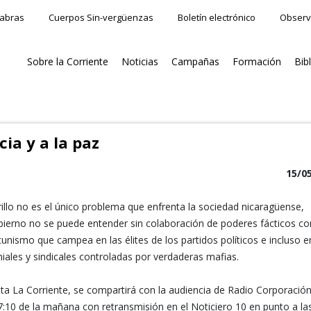
labras
Cuerpos Sin-vergüenzas
Boletín electrónico
Observ
Sobre la Corriente
Noticias
Campañas
Formación
Bib
ia y a la paz
15/0
llo no es el único problema que enfrenta la sociedad nicaragüense,
bierno no se puede entender sin colaboración de poderes fácticos c
rtunismo que campea en las élites de los partidos políticos e incluso e
iales y sindicales controladas por verdaderas mafias.
a La Corriente, se compartirá con la audiencia de Radio Corporación
 7:10 de la mañana con retransmisión en el Noticiero 10 en punto a la