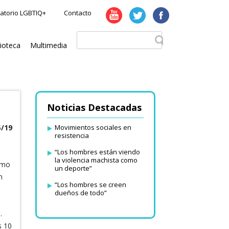
atorio LGBTIQ+
Contacto
lioteca
Multimedia
Noticias Destacadas
5/19
Movimientos sociales en
resistencia
“Los hombres están viendo
la violencia machista como
omo
un deporte”
n
“Los hombres se creen
dueños de todo”
.
s 10