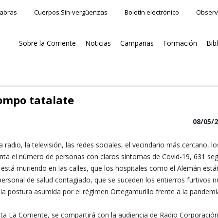
labras
Cuerpos Sin-vergüenzas
Boletín electrónico
Observ
Sobre la Corriente
Noticias
Campañas
Formación
Bib
ompo tatalate
08/05/
adio, la televisión, las redes sociales, el vecindario más cercano, lo
menta el número de personas con claros síntomas de Covid-19, 631 se
 está muriendo en las calles, que los hospitales como el Alemán está
ersonal de salud contagiado, que se suceden los entierros furtivos n
 la postura asumida por el régimen Ortegamurillo frente a la pandemi
a La Corriente, se compartirá con la audiencia de Radio Corporación