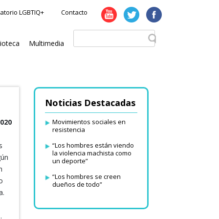
atorio LGBTIQ+
Contacto
lioteca
Multimedia
Noticias Destacadas
2020
Movimientos sociales en
resistencia
s
“Los hombres están viendo
la violencia machista como
gún
un deporte”
n
“Los hombres se creen
o
dueños de todo”
a.
.