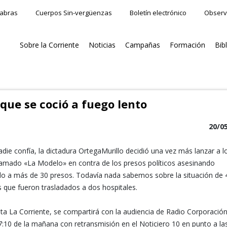
labras
Cuerpos Sin-vergüenzas
Boletín electrónico
Observ
Sobre la Corriente
Noticias
Campañas
Formación
Bib
que se coció a fuego lento
20/0
die confía, la dictadura OrtegaMurillo decidió una vez más lanzar a l
lamado «La Modelo» en contra de los presos políticos asesinando
o a más de 30 presos. Todavía nada sabemos sobre la situación de 
 que fueron trasladados a dos hospitales.
a La Corriente, se compartirá con la audiencia de Radio Corporación
 7:10 de la mañana con retransmisión en el Noticiero 10 en punto a la